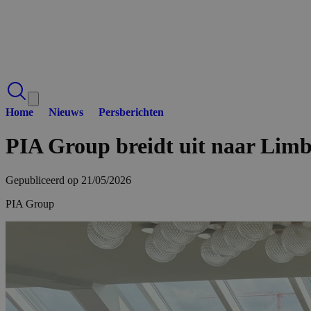
Deze websit
We gebruiken coo
analyseren. We de
analysepartners,
of die zij hebbe