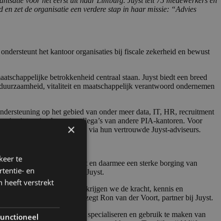
ische kennis, extra capaciteit en daarmee een sterke borging van
arijn van Acht, partner bij Juyst.
eigen identiteit. Daarnaast krijgen we de kracht, kennis en
rde voor onze klanten,” zegt Ron van der Voort, partner bij Juyst.
den om kennis te delen, te specialiseren en gebruik te maken van
 van de dienstverlening aan onze klanten. Tegelijkertijd blijft onze
CEO van PIA Group. “Hun ambitie met betrekking tot technologie in
e organisatie, met ruimte voor lokale kracht en gezamenlijke
organisatie combineert innovatie op schaal met behoud van lokaal
isitief. Sinds de oprichting in 2012 door Steven Brouckaert is PIA
ruim 3.800 medewerkers, waarvan meer dan 1.600 in Nederland. Voor
an der Voort via
ron.vandervoort@juyst.nl
.