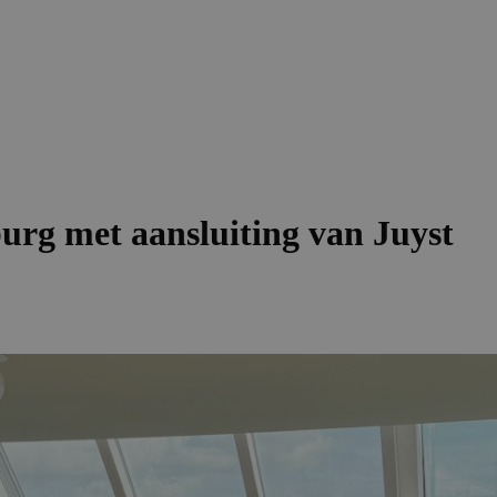
e maakt gebruik van cookies.
kies om inhoud en advertenties te personaliseren en om ons ver
len ook informatie over uw gebruik van onze site met onze adver
 die deze kunnen combineren met andere informatie die u aan hen
n verzameld door uw gebruik van hun diensten.
Privacybeleid