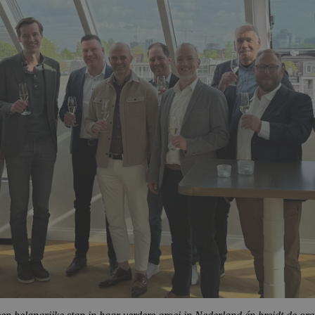
elijk
Prestatie
Targeting
F
ERGEVEN
ALLES AFWIJZEN
ALLES 
n belangrijke stap in haar verdere groei in Nederland én breidt de org
sch. Daarmee versterkt PIA Group haar aanwezigheid in Zuid-Nederland 
nder gemeenten en woningcorporaties. Met meer dan 25 jaar ervaring on
 en beschikt over een jong en energiek team waarin samenwerking en ma
trol, corporate finance en business coaching. Daarbij spelen thema’s a
en organisatie.
erkwijze en klantbenadering. De aansluiting bij PIA Group biedt extra 
n om zich binnen een bredere organisatie verder te ontwikkelen en ken
nuïteit van de dienstverlening, gecombineerd met toegang tot aanvullen