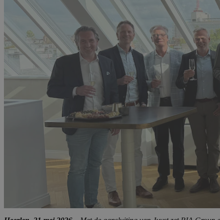
Strikt noodzak
DETAILS WE
Heerlen, 21 mei 2026
– Met de aansluiting van Juyst zet PIA Group ee
is actief vanuit vier vestigingen in Heerlen, Echt, Geleen en Den Bo
dichter bij jou.”
Juyst richt zich op MKB-ondernemers en non-profitorganisaties, waaro
ondernemerschap, met als doel duurzame groei mogelijk te maken.
De organisatie heeft de afgelopen jaren een sterke groei doorgemaakt
dienstenpakket, variërend van accountancy en belastingen tot tax con
een belangrijke rol, zowel binnen de dienstverlening als binnen de eig
Juyst blijft opereren onder de eigen naam, met behoud van cultuur, w
en marketing. Daarnaast ontstaan voor medewerkers meer mogelijkhede
klanten betekent dit een verdere investering in de kwaliteit en conti
Voor Juyst is de toetreding tot PIA Group een logische volgende stap.