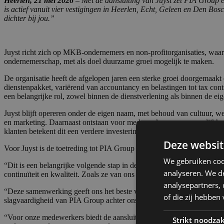
“Dit is een belangrijke volgende stap in de ontwikkeling van onze orga
continuïteit en kwaliteit. Zoals ze van ons gewend zijn, blijven onze 
“Deze samenwerking geeft ons het beste van twee werelden. We blijven
slagvaardigheid van PIA Group achter ons. Zo kunnen we blijven ond
“Voor onze medewerkers biedt de aansluiting bij PIA Group nieuwe pe
ondersteunende systemen en moderne tools. Op die manier kunnen onze
manier van samenwerken en onze identiteit behouden,” vult Danny Schr
“Met Juyst halen we een sterk groeiende organisatie in huis die pre
combinatie met ondernemerschap en aandacht voor de klant sluit perfe
ontwikkeling.”
Over PIA Group
PIA Group streeft ernaar in een consoliderende markt een toonaangeve
DNA. Dat houdt haar slagvaardig, nu en in de toekomst. Daarom bouwt
Group uitgegroeid tot een internationale organisatie, actief in Ned
meer informatie over de inhoud van dit persbericht kunt u contact 