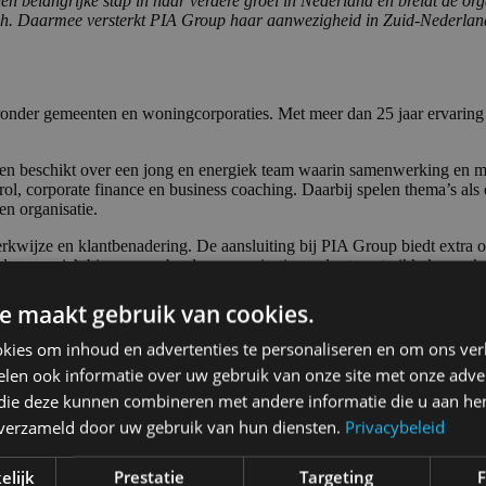
nisatie en dienstverlening. Onze klanten profiteren van meer specialist
klanten werken met een korte lijn naar hun vertrouwde adviseur,” aldus M
 wie we zijn: een sterk lokaal en regionaal verankerd kantoor met een 
ernemen op onze eigen manier en zijn we nog meer van toegevoegde waa
rspectieven. De omvang van de organisatie zorgt voor meer mogelijkhe
 mensen zich nog meer focussen op hun ontwikkeling én op de kwaliteit
eurs, partner bij Juyst, aan.
cies past bij de volgende fase van PIA Group,” aldus Ewout Brouwers, 
ct aan bij onze ambitie om verder te bouwen aan een toekomstbestendig
nde speler te zijn en blijven in accountancy- en advisorydiensten. De 
 PIA Group continu aan verdere groei – kwalitatief, organisch en acqu
erland, België, Luxemburg en Duitsland, met meer dan 75 kantoren en 
opnemen met Ewout Brouwers via
ewout.brouwers@piagroup.nl
of Ron v