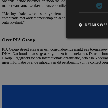
Company Information
Bezoekersadres
PIA Group Nederland
Varrolaan 100
3584 BW Utrecht
Postadres
PIA Group Nederland
Varrolaan 100
3584 BW Utrecht