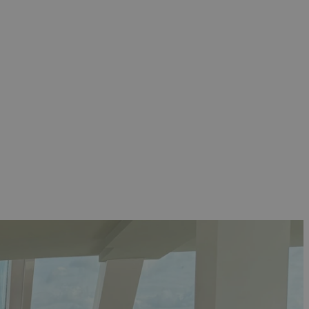
×
keer te
tentie- en
 heeft verstrekt