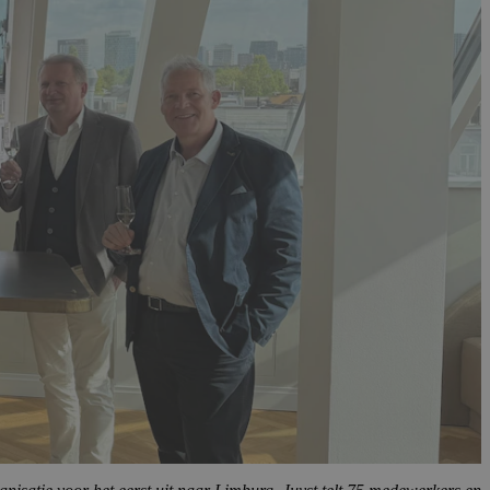
unctioneel
ACCEPTEREN
anisatie voor het eerst uit naar Limburg. Juyst telt 75 medewerkers en
en zet de organisatie een verdere stap in haar missie: “Advies
dersteunt het kantoor organisaties bij fiscale zekerheid en bewust
atschappelijke betrokkenheid centraal staan. Juyst biedt een breed
ls duurzaamheid, vitaliteit en maatschappelijk verantwoord ondernemen
ondersteuning op het gebied van onder meer data, IT, HR, recruitment
nis uit te wisselen met collega’s van andere PIA-kantoren. Voor
de expertise binnen PIA Group via hun vertrouwde Juyst-adviseurs.