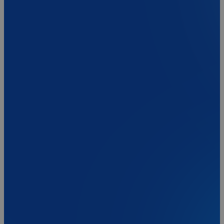
3584 BW Utrecht
Onze diensten
Accountancy
Audit
Fiscaal advies
Compliance
Juridisch advies
HR & Salarisadvies
Corporate finance
ESG
PIA Group
Over PIA Group
Onze kantoren
Nieuws
Werken bij
Aansluiten bij PIA
Contact
Privacy verklaring
Cookieverklaring