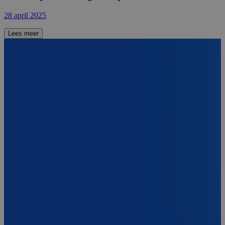
28 april 2025
Lees meer
Company Information
Bezoekersadres
PIA Group Nederland
Varrolaan 100
3584 BW Utrecht
Postadres
PIA Group Nederland
Varrolaan 100