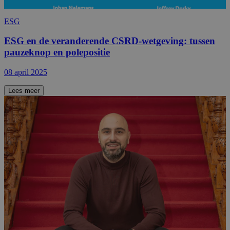
ESG
ESG en de veranderende CSRD-wetgeving: tussen
pauzeknop en polepositie
08 april 2025
Lees meer