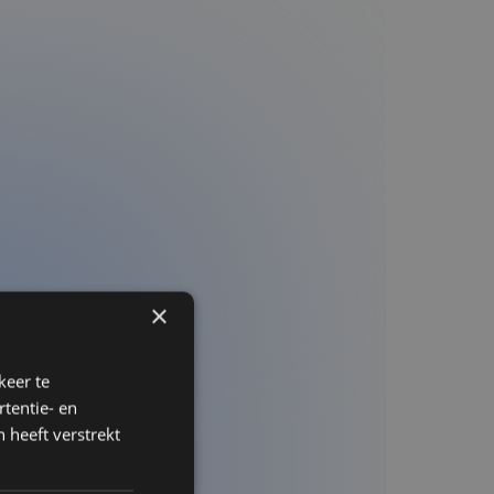
×
keer te
tentie- en
 heeft verstrekt