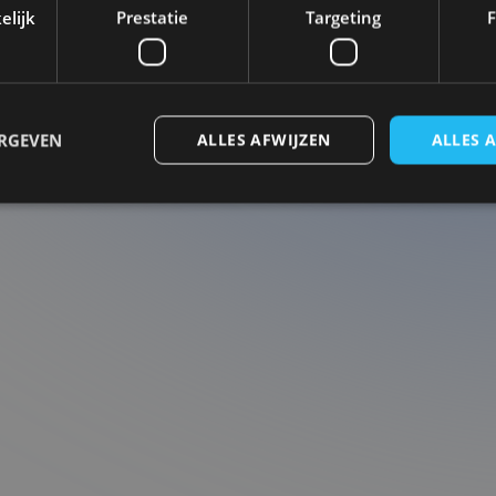
elijk
Prestatie
Targeting
F
ERGEVEN
ALLES AFWIJZEN
ALLES 